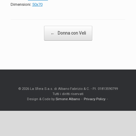
Dimensioni
:
50x70
Navigazione articolo
←
Donna con Veli
© 2026 La Sfera S.a.s. di Albano Fabrizio & C. - P.I. 01813590799
Tutti i diritti riservati
Design & Code by
Simone Albano
Privacy Policy